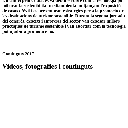
Durant el primer dia, es va debatre sobre
com la tecnologia pot
millorar la sostenibilitat mediambiental
mitjançant l’exposició
de casos d’èxit i es presentaran estratègies per a la promoció de
les destinacions de turisme sostenible. Durant la segona jornada
del congrés, experts i empreses del sector van exposar
millors
pràctiques de turisme sostenible
i van abordar com la tecnologia
pot ajudar a promoure-ho.
Continguts 2017
Vídeos, fotografies i continguts