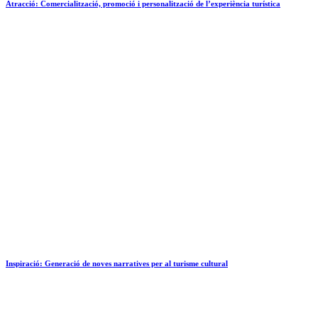
Atracció: Comercialització, promoció i personalització de l’experiència turística
Inspiració: Generació de noves narratives per al turisme cultural